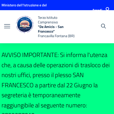
Vai ai contenuti
Vai al menu di navigazione
Vai al footer
Ministero dell'Istruzione e del
Accedi
Merito
Terzo Istituto
Comprensivo
"De Amicis - San
Francesco"
Francavilla Fontana (BR)
AVVISO IMPORTANTE: Si informa l'utenza
che, a causa delle operazioni di trasloco dei
nostri uffici, presso il plesso SAN
FRANCESCO a partire dal 22 Giugno la
segreteria è temporaneamente
raggiungibile al seguente numero: