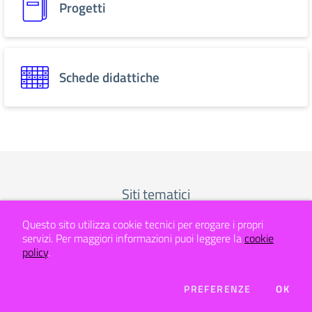
Progetti
Schede didattiche
Siti tematici
Questo sito utilizza cookie tecnici per erogare i propri
servizi.
Per maggiori informazioni puoi leggere la
cookie
policy
.
DEI COOKIE
PREFERENZE
OK