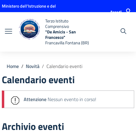
Vai ai contenuti
Vai al menu di navigazione
Vai al footer
Ministero dell'Istruzione e del
Accedi
Merito
Terzo Istituto
Comprensivo
"De Amicis - San
Francesco"
Francavilla Fontana (BR)
Home
Novità
Calendario eventi
Calendario eventi
Attenzione
Nessun evento in corso!
Archivio eventi