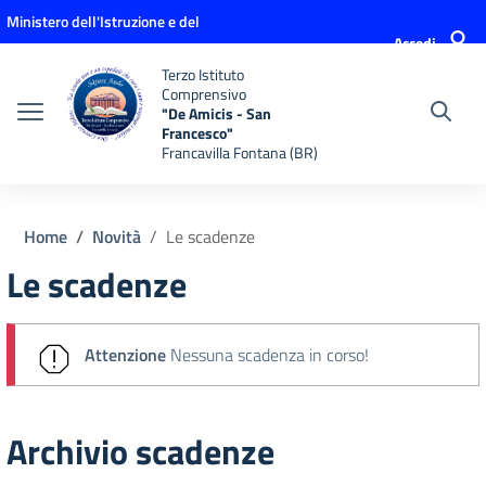
Vai ai contenuti
Vai al menu di navigazione
Vai al footer
Ministero dell'Istruzione e del
Accedi
Merito
Terzo Istituto
Comprensivo
"De Amicis - San
Francesco"
Francavilla Fontana (BR)
Home
Novità
Le scadenze
Le scadenze
Attenzione
Nessuna scadenza in corso!
Archivio scadenze