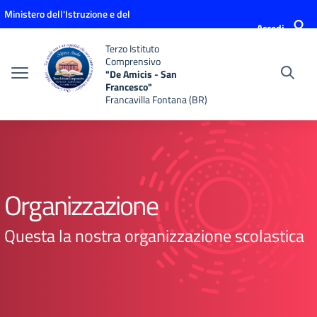
Vai ai contenuti
Vai al menu di navigazione
Vai al footer
Ministero dell'Istruzione e del
Accedi
Merito
Terzo Istituto
Comprensivo
"De Amicis - San
Francesco"
Francavilla Fontana (BR)
Organizzazione
Questa la nostra organizzazione scolastica