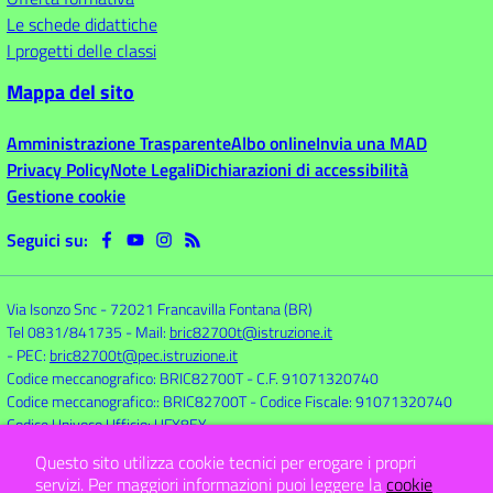
Le schede didattiche
I progetti delle classi
Mappa del sito
Amministrazione Trasparente
Albo online
Invia una MAD
Privacy Policy
Note Legali
Dichiarazioni di accessibilità
Gestione cookie
Seguici su:
Via Isonzo Snc
-
72021 Francavilla Fontana (BR)
Tel 0831/841735
- Mail:
bric82700t@istruzione.it
- PEC:
bric82700t@pec.istruzione.it
Codice meccanografico: BRIC82700T
- C.F. 91071320740
Codice meccanografico:: BRIC82700T
- Codice Fiscale: 91071320740
Codice Univoco Ufficio: UFX8EY
Questo sito utilizza cookie tecnici per erogare i propri
servizi.
Per maggiori informazioni puoi leggere la
cookie
Concept & Design by
Designers Italia