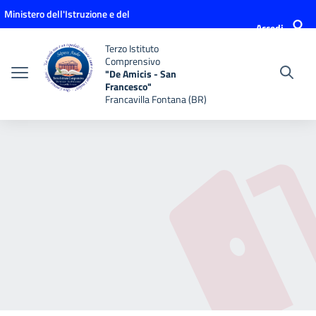
Vai ai contenuti
Vai al menu di navigazione
Vai al footer
Ministero dell'Istruzione e del
Accedi
Merito
Terzo Istituto
Comprensivo
"De Amicis - San
Francesco"
Francavilla Fontana (BR)