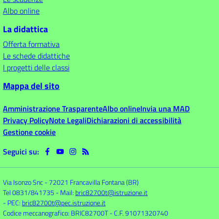
Albo online
La didattica
Offerta formativa
Le schede didattiche
I progetti delle classi
Mappa del sito
Amministrazione Trasparente
Albo online
Invia una MAD
Privacy Policy
Note Legali
Dichiarazioni di accessibilità
Gestione cookie
Seguici su:
Via Isonzo Snc
-
72021 Francavilla Fontana (BR)
Tel 0831/841735
- Mail:
bric82700t@istruzione.it
- PEC:
bric82700t@pec.istruzione.it
Codice meccanografico: BRIC82700T
- C.F. 91071320740