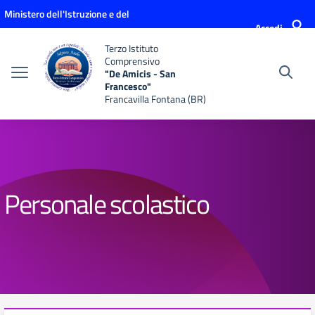
Vai ai contenuti
Vai al menu di navigazione
Vai al footer
Ministero dell'Istruzione e del
Accedi
Merito
Terzo Istituto
Comprensivo
"De Amicis - San
Francesco"
Francavilla Fontana (BR)
Personale scolastico