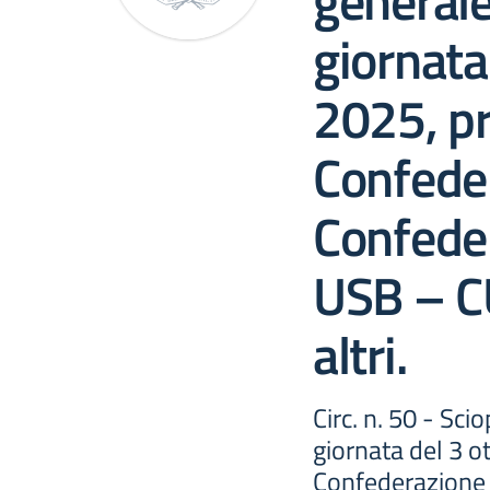
generale
giornata
2025, p
Confeder
Confede
USB – C
altri.
Circ. n. 50 - Sci
giornata del 3 
Confederazione 