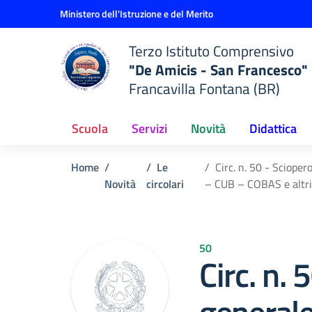
Vai ai contenuti
Vai al menu di navigazione
Vai al footer
Ministero dell'Istruzione e del Merito
Terzo Istituto Comprensivo
"De Amicis - San Francesco"
Francavilla Fontana (BR)
Scuola
Servizi
Novità
Didattica
Home
Le
Circ. n. 50 - Sciope
Novità
circolari
– CUB – COBAS e altri
50
Circ. n. 