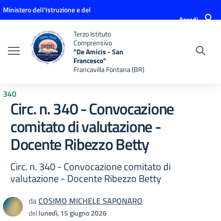
Vai ai contenuti
Vai al menu di navigazione
Vai al footer
Ministero dell'Istruzione e del
Accedi
Merito
Terzo Istituto
Comprensivo
"De Amicis - San
Francesco"
Francavilla Fontana (BR)
340
Circ. n. 340 - Convocazione
comitato di valutazione -
Docente Ribezzo Betty
Circ. n. 340 - Convocazione comitato di
valutazione - Docente Ribezzo Betty
da
COSIMO MICHELE SAPONARO
del
lunedì, 15 giugno 2026