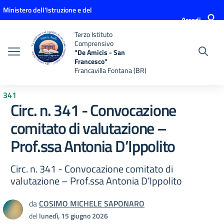
Vai ai contenuti
Vai al menu di navigazione
Vai al footer
Ministero dell'Istruzione e del
Accedi
Merito
Terzo Istituto
Comprensivo
"De Amicis - San
Francesco"
Francavilla Fontana (BR)
341
Circ. n. 341 - Convocazione
comitato di valutazione –
Prof.ssa Antonia D’Ippolito
Circ. n. 341 - Convocazione comitato di
valutazione – Prof.ssa Antonia D’Ippolito
da
COSIMO MICHELE SAPONARO
del
lunedì, 15 giugno 2026