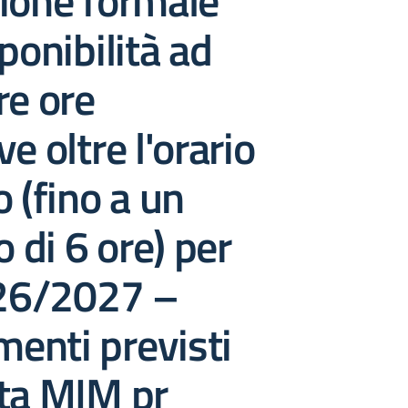
ione formale
ponibilità ad
re ore
e oltre l'orario
o (fino a un
di 6 ore) per
026/2027 –
enti previsti
ota MIM pr