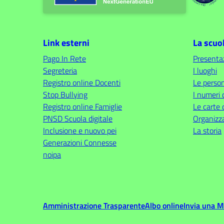
Link esterni
La scuo
Pago In Rete
Presenta
Segreteria
I luoghi
Registro online Docenti
Le perso
Stop Bullying
I numeri 
Registro online Famiglie
Le carte 
PNSD Scuola digitale
Organizz
Inclusione e nuovo pei
La storia
Generazioni Connesse
noipa
Amministrazione Trasparente
Albo online
Invia una 