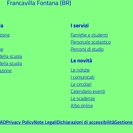
Francavilla Fontana (BR)
la
I servizi
zione
Famiglie e studenti
Personale scolastico
ne
Percorsi di studio
della scuola
Le novità
della scuola
Le notizie
azione
I comunicati
Le circolari
Calendario eventi
Le scadenze
Albo online
MAD
Privacy Policy
Note Legali
Dichiarazioni di accessibilità
Gestione