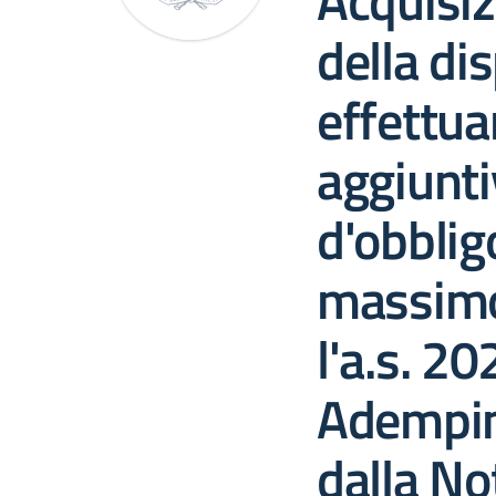
Acquisiz
della dis
effettua
aggiuntiv
d'obblig
massimo 
l'a.s. 2
Adempim
dalla N