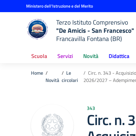
Vai ai contenuti
Vai al menu di navigazione
Vai al footer
Ministero dell'Istruzione e del Merito
Terzo Istituto Comprensivo
"De Amicis - San Francesco"
Francavilla Fontana (BR)
Scuola
Servizi
Novità
Didattica
Home
Le
Circ. n. 343 - Acquisizi
Novità
circolari
2026/2027 – Adempimenti
343
Circ. n. 