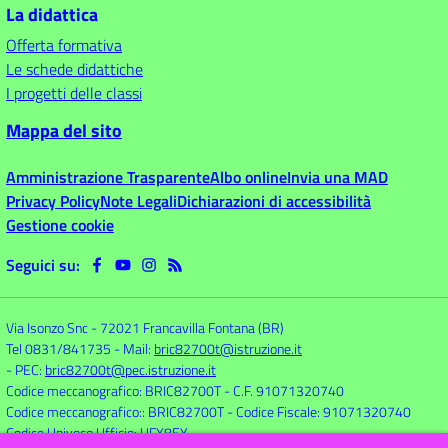
La didattica
Offerta formativa
Le schede didattiche
I progetti delle classi
Mappa del sito
Amministrazione Trasparente
Albo online
Invia una MAD
Privacy Policy
Note Legali
Dichiarazioni di accessibilità
Gestione cookie
Seguici su:
Via Isonzo Snc
-
72021 Francavilla Fontana (BR)
Tel 0831/841735
- Mail:
bric82700t@istruzione.it
- PEC:
bric82700t@pec.istruzione.it
Codice meccanografico: BRIC82700T
- C.F. 91071320740
Codice meccanografico:: BRIC82700T
- Codice Fiscale: 91071320740
Codice Univoco Ufficio: UFX8EY