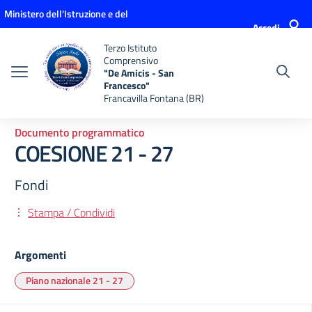
Vai ai contenuti
Vai al menu di navigazione
Vai al footer
Ministero dell'Istruzione e del
Accedi
Merito
Terzo Istituto
Comprensivo
"De Amicis - San
Francesco"
Francavilla Fontana (BR)
Documento programmatico
COESIONE 21 - 27
Fondi
Stampa / Condividi
Argomenti
Piano nazionale 21 - 27