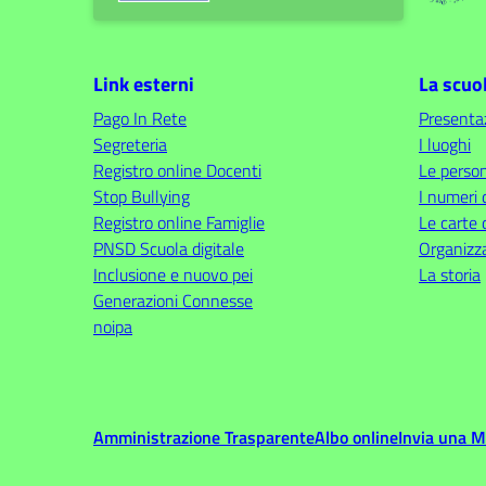
Link esterni
La scuo
Pago In Rete
Presenta
Segreteria
I luoghi
Registro online Docenti
Le perso
Stop Bullying
I numeri 
Registro online Famiglie
Le carte 
PNSD Scuola digitale
Organizz
Inclusione e nuovo pei
La storia
Generazioni Connesse
noipa
Amministrazione Trasparente
Albo online
Invia una 