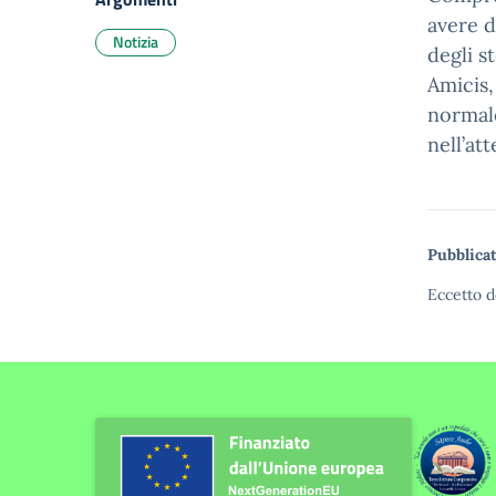
avere d
Notizia
degli s
Amicis,
normale
nell’at
Pubblicat
Eccetto d