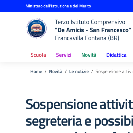
Vai ai contenuti
Vai al menu di navigazione
Vai al footer
Ministero dell'Istruzione e del Merito
Terzo Istituto Comprensivo
"De Amicis - San Francesco"
Francavilla Fontana (BR)
Scuola
Servizi
Novità
Didattica
Home
Novità
Le notizie
Sospensione attivit
Sospensione attivit
segreteria e possibi