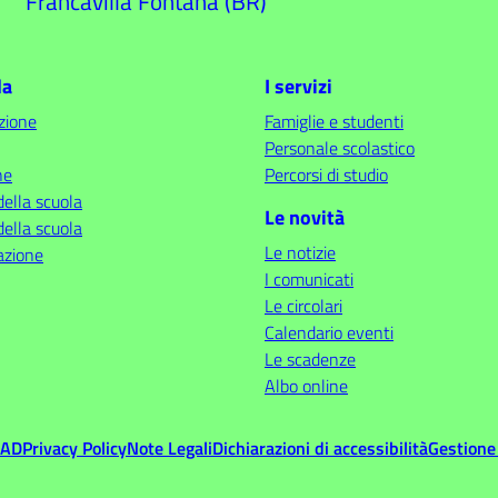
Francavilla Fontana (BR)
la
I servizi
zione
Famiglie e studenti
Personale scolastico
ne
Percorsi di studio
della scuola
Le novità
della scuola
Le notizie
azione
I comunicati
Le circolari
Calendario eventi
Le scadenze
Albo online
MAD
Privacy Policy
Note Legali
Dichiarazioni di accessibilità
Gestione