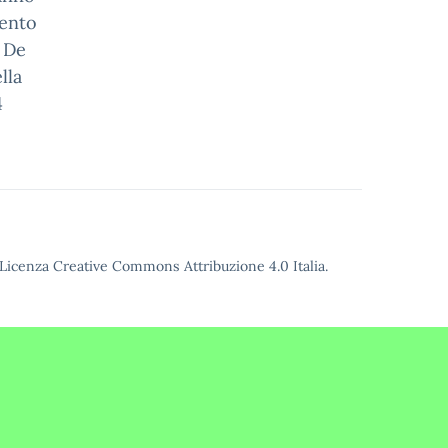
mento
a De
lla
4
Licenza Creative Commons Attribuzione 4.0
Italia.