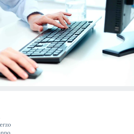
i
Terzo
anno