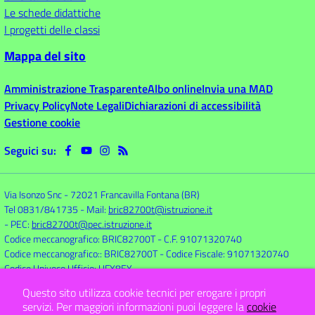
Le schede didattiche
I progetti delle classi
Mappa del sito
Amministrazione Trasparente
Albo online
Invia una MAD
Privacy Policy
Note Legali
Dichiarazioni di accessibilità
Gestione cookie
Seguici su:
Via Isonzo Snc
-
72021 Francavilla Fontana (BR)
Tel 0831/841735
- Mail:
bric82700t@istruzione.it
- PEC:
bric82700t@pec.istruzione.it
Codice meccanografico: BRIC82700T
- C.F. 91071320740
Codice meccanografico:: BRIC82700T
- Codice Fiscale: 91071320740
Codice Univoco Ufficio: UFX8EY
Questo sito utilizza cookie tecnici per erogare i propri
servizi.
Per maggiori informazioni puoi leggere la
cookie
Concept & Design by
Designers Italia