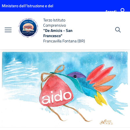
Vai ai contenuti
Vai al menu di navigazione
Vai al footer
Ministero dell'Istruzione e del
Accedi
Merito
Terzo Istituto
Comprensivo
"De Amicis - San
Francesco"
Francavilla Fontana (BR)