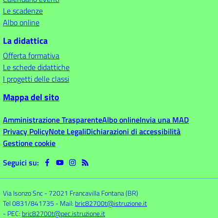
Le scadenze
Albo online
La didattica
Offerta formativa
Le schede didattiche
I progetti delle classi
Mappa del sito
Amministrazione Trasparente
Albo online
Invia una MAD
Privacy Policy
Note Legali
Dichiarazioni di accessibilità
Gestione cookie
Seguici su:
Via Isonzo Snc
-
72021 Francavilla Fontana (BR)
Tel 0831/841735
- Mail:
bric82700t@istruzione.it
- PEC:
bric82700t@pec.istruzione.it