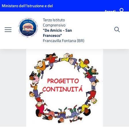
Vai ai contenuti
Vai al menu di navigazione
Vai al footer
Ministero dell'Istruzione e del
Accedi
Merito
Terzo Istituto
Comprensivo
"De Amicis - San
Francesco"
Francavilla Fontana (BR)