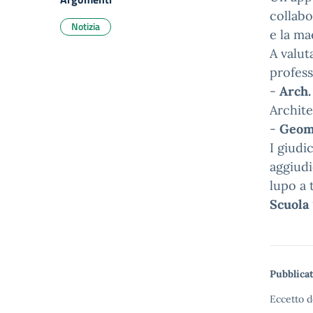
collabo
Notizia
e la ma
A valut
profess
-
Arch.
Archite
-
Geom.
I giudi
aggiudi
lupo a 
Scuola 
Pubblicat
Eccetto d