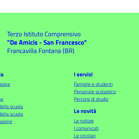
Terzo Istituto Comprensivo
"De Amicis - San Francesco"
Francavilla Fontana (BR)
la
I servizi
zione
Famiglie e studenti
Personale scolastico
ne
Percorsi di studio
della scuola
Le novità
della scuola
Le notizie
azione
I comunicati
Le circolari