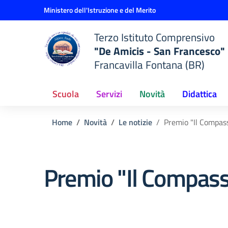
Vai ai contenuti
Vai al menu di navigazione
Vai al footer
Ministero dell'Istruzione e del Merito
Terzo Istituto Comprensivo
"De Amicis - San Francesco"
Francavilla Fontana (BR)
Scuola
Servizi
Novità
Didattica
Home
Novità
Le notizie
Premio "Il Compas
Premio "Il Compass