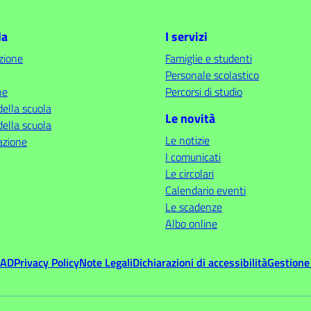
la
I servizi
zione
Famiglie e studenti
Personale scolastico
ne
Percorsi di studio
della scuola
Le novità
della scuola
Le notizie
azione
I comunicati
Le circolari
Calendario eventi
Le scadenze
Albo online
MAD
Privacy Policy
Note Legali
Dichiarazioni di accessibilità
Gestione