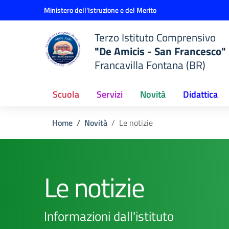
Vai ai contenuti
Vai al menu di navigazione
Vai al footer
Ministero dell'Istruzione e del Merito
Terzo Istituto Comprensivo
"De Amicis - San Francesco"
Francavilla Fontana (BR)
Scuola
Servizi
Novità
Didattica
Home
Novità
Le notizie
Le notizie
Informazioni dall'istituto