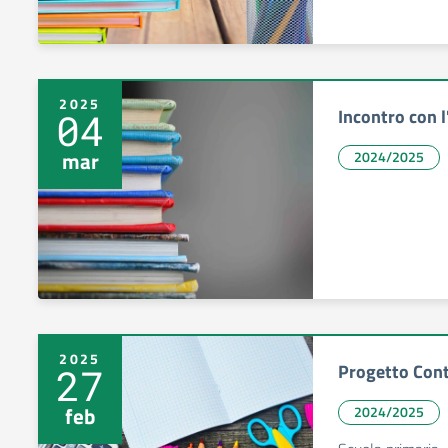
2025
Incontro con l
04
mar
2024/2025
2025
Progetto Conti
27
feb
2024/2025