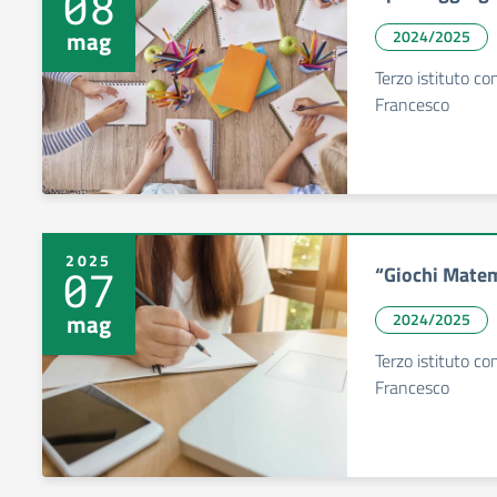
08
mag
2024/2025
Terzo istituto c
Francesco
2025
“Giochi Matem
07
mag
2024/2025
Terzo istituto c
Francesco