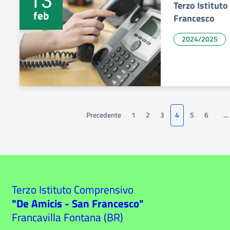
Terzo Istitut
feb
Francesco
2024/2025
Precedente
1
2
3
4
5
6
...
Terzo Istituto Comprensivo
"De Amicis - San Francesco"
Francavilla Fontana (BR)