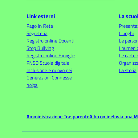
Link esterni
La scuo
Pago In Rete
Presenta
Segreteria
I luoghi
Registro online Docenti
Le perso
Stop Bullying
I numeri 
Registro online Famiglie
Le carte 
PNSD Scuola digitale
Organizz
Inclusione e nuovo pei
La storia
Generazioni Connesse
noipa
Amministrazione Trasparente
Albo online
Invia una 