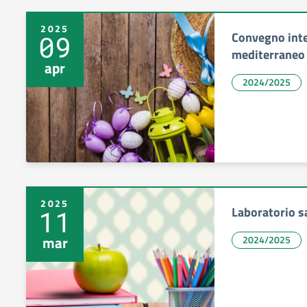
2025
Convegno inte
09
mediterraneo
apr
2024/2025
2025
Laboratorio s
11
mar
2024/2025