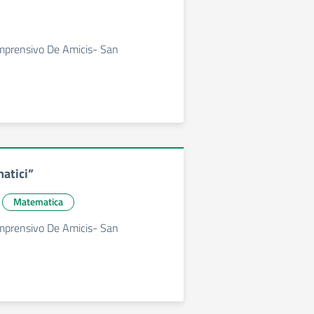
omprensivo De Amicis- San
atici”
Matematica
omprensivo De Amicis- San