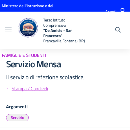
Vai ai contenuti
Vai al menu di navigazione
Vai al footer
Ministero dell'Istruzione e del
Accedi
Merito
Terzo Istituto
Comprensivo
"De Amicis - San
Francesco"
Francavilla Fontana (BR)
FAMIGLIE E STUDENTI
Servizio Mensa
Il servizio di refezione scolastica
Stampa / Condividi
Argomenti
Servizio