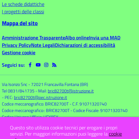
Le schede didattiche
I progetti delle classi
Mappa del sito
Amministrazione Trasparente
Albo online
Invia una MAD
Privacy Policy
Note Legali
Dichiarazioni di accessibilità
Gestione cookie
Seguici su:
Via Isonzo Snc
-
72021 Francavilla Fontana (BR)
Tel 0831/841735
- Mail:
bric82700t@istruzione.it
- PEC:
bric82700t@pec.istruzione.it
Codice meccanografico: BRIC82700T
- C.F. 91071320740
Codice meccanografico:: BRIC82700T
- Codice Fiscale: 91071320740
Codice Univoco Ufficio: UFX8EY
Questo sito utilizza cookie tecnici per erogare i propri
servizi.
Per maggiori informazioni puoi leggere la
cookie
Concept & Design by
Designers Italia