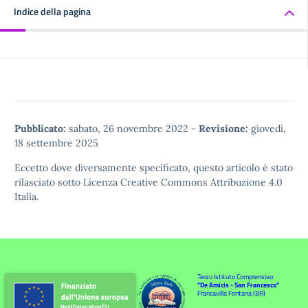
Indice della pagina
Pubblicato:
sabato, 26 novembre 2022
-
Revisione:
giovedì,
18 settembre 2025
Eccetto dove diversamente specificato, questo articolo è stato
rilasciato sotto
Licenza Creative Commons Attribuzione 4.0
Italia.
Terzo Istituto Comprensivo
"De Amicis - San Francesco"
Francavilla Fontana (BR)