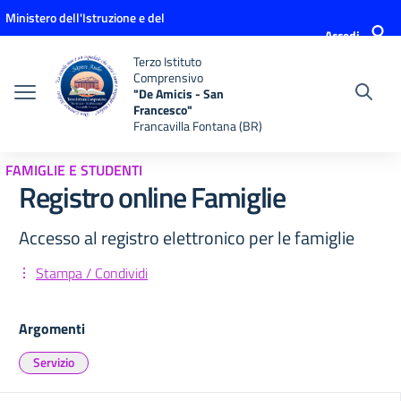
Vai ai contenuti
Vai al menu di navigazione
Vai al footer
Ministero dell'Istruzione e del
Accedi
Merito
Terzo Istituto
Comprensivo
"De Amicis - San
Francesco"
Francavilla Fontana (BR)
FAMIGLIE E STUDENTI
Registro online Famiglie
Accesso al registro elettronico per le famiglie
Stampa / Condividi
Argomenti
Servizio