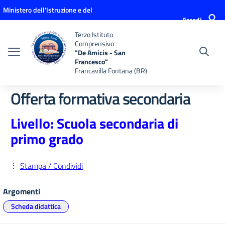
Vai ai contenuti
Vai al menu di navigazione
Vai al footer
Ministero dell'Istruzione e del
Accedi
Merito
Terzo Istituto
Comprensivo
"De Amicis - San
Francesco"
Francavilla Fontana (BR)
Offerta formativa secondaria
Livello: Scuola secondaria di
primo grado
Stampa / Condividi
Argomenti
Scheda didattica