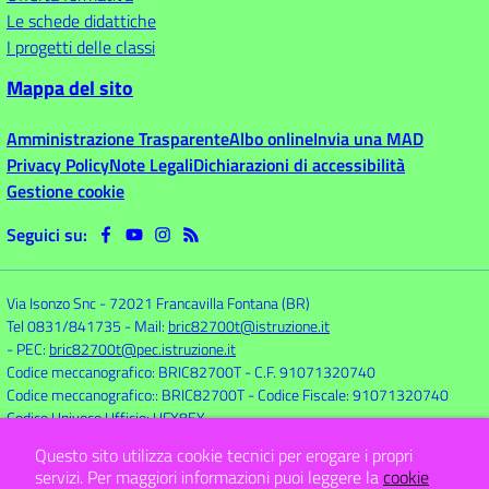
Le schede didattiche
I progetti delle classi
Mappa del sito
Amministrazione Trasparente
Albo online
Invia una MAD
Privacy Policy
Note Legali
Dichiarazioni di accessibilità
Gestione cookie
Seguici su:
Via Isonzo Snc
-
72021 Francavilla Fontana (BR)
Tel 0831/841735
- Mail:
bric82700t@istruzione.it
- PEC:
bric82700t@pec.istruzione.it
Codice meccanografico: BRIC82700T
- C.F. 91071320740
Codice meccanografico:: BRIC82700T
- Codice Fiscale: 91071320740
Codice Univoco Ufficio: UFX8EY
Questo sito utilizza cookie tecnici per erogare i propri
servizi.
Per maggiori informazioni puoi leggere la
cookie
Concept & Design by
Designers Italia